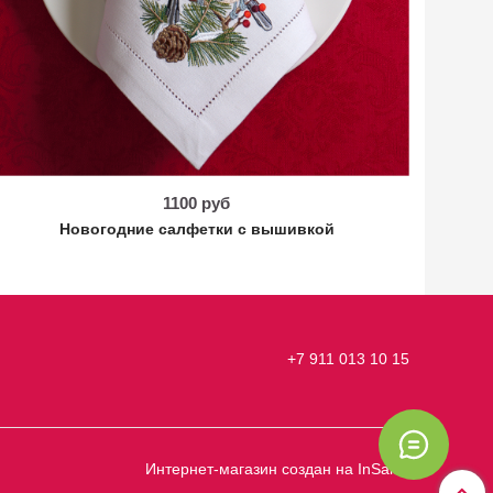
1100 руб
Новогодние салфетки с вышивкой
Но
+7 911 013 10 15
Интернет-магазин создан на InSales