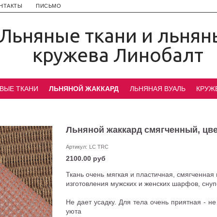
НТАКТЫ
ПИСЬМО
Льняные ткани и льнян
кружева Линобалт
ВЫЕ ТКАНИ
ЛЬНЯНОЙ ЖАККАРД
ЛЬНЯНАЯ ВУАЛЬ
КРУЖ
Льняной жаккард смягченный, цве
Артикул:
LC TRC
2100.00 руб
Ткань очень мягкая и пластичная, смягченная
изготовления мужских и женских шарфов, снупо
Не дает усадку. Для тела очень приятная - н
уюта