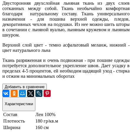
Двусторонняя двухслойная льняная ткань из двух слоев
сотканных между собой.
Ткань необычайно комфортная
благодаря натуральному составу.
Ткань универсального
назначения - для пошива верхней одежды, пледов,
декоративных чехлов на подушки. Из нее можно шить шторы
в сочетании с льняной вуалью, льняным кружевом и льняным
шнуром.
Верхний слой цвет - темно асфальтовый меланж, нижний -
цвет натурального льна
Ткань разряженная и очень подвижная - при пошиве одежды
потребуется дополнительное укрепление швов. Д
ает усадку в
пределах 4-5 процентов, ей необходим щадящий уход - стирка
и отжим на минимальных оборотах
Добавить в сравнение
Характеристики
Состав
Лен 100%
Плотность
180 гр/кв.м
Ширина
160 см