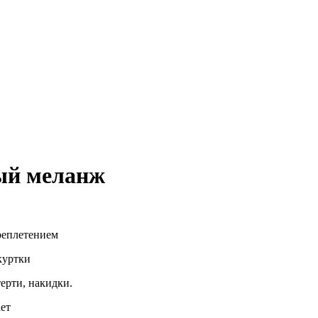
ый меланж
реплетением
куртки
ерти, накидки.
ает