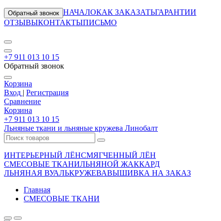
НАЧАЛО
КАК ЗАКАЗАТЬ
ГАРАНТИИ
Обратный звонок
ОТЗЫВЫ
КОНТАКТЫ
ПИСЬМО
+7 911 013 10 15
Обратный звонок
Корзина
Вход
|
Регистрация
Сравнение
Корзина
+7 911 013 10 15
Льняные ткани и льняные кружева Линобалт
ИНТЕРЬЕРНЫЙ ЛЁН
СМЯГЧЕННЫЙ ЛЁН
СМЕСОВЫЕ ТКАНИ
ЛЬНЯНОЙ ЖАККАРД
ЛЬНЯНАЯ ВУАЛЬ
КРУЖЕВА
ВЫШИВКА НА ЗАКАЗ
Главная
СМЕСОВЫЕ ТКАНИ