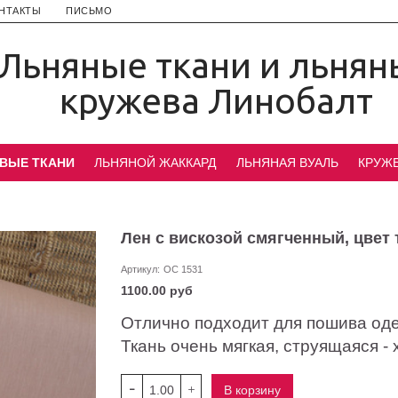
НТАКТЫ
ПИСЬМО
Льняные ткани и льнян
кружева Линобалт
ВЫЕ ТКАНИ
ЛЬНЯНОЙ ЖАККАРД
ЛЬНЯНАЯ ВУАЛЬ
КРУЖ
Лен с вискозой смягченный, цвет
Артикул:
ОС 1531
1100.00 руб
Отлично подходит для пошива од
Ткань очень мягкая, струящаяся -
В корзину