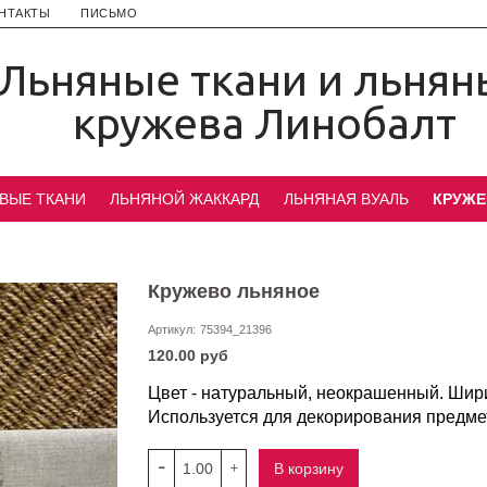
НТАКТЫ
ПИСЬМО
Льняные ткани и льнян
кружева Линобалт
ВЫЕ ТКАНИ
ЛЬНЯНОЙ ЖАККАРД
ЛЬНЯНАЯ ВУАЛЬ
КРУЖЕ
Кружево льняное
Артикул:
75394_21396
120.00 руб
Цвет - натуральный, неокрашенный. Шир
Используется для декорирования предме
В корзину