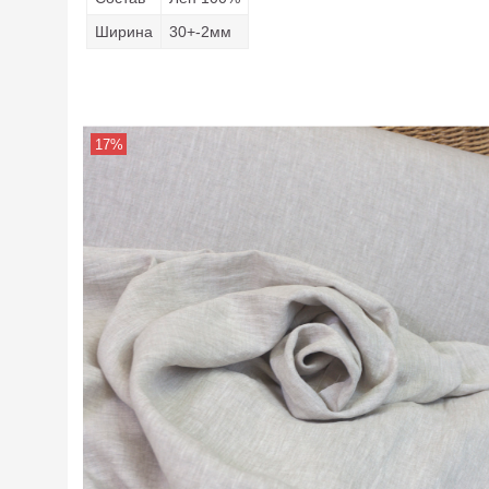
Ширина
30+-2мм
17%